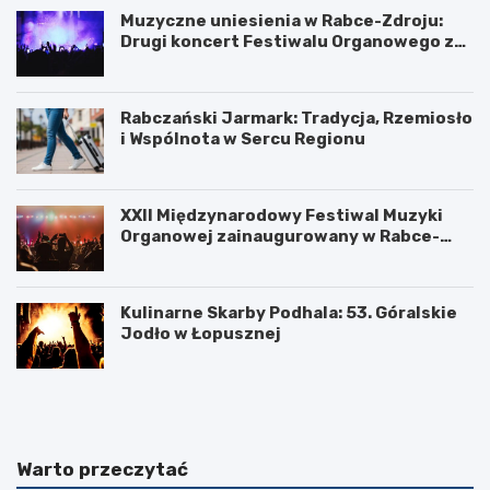
Muzyczne uniesienia w Rabce-Zdroju:
Drugi koncert Festiwalu Organowego za
nami
Rabczański Jarmark: Tradycja, Rzemiosło
i Wspólnota w Sercu Regionu
XXII Międzynarodowy Festiwal Muzyki
Organowej zainaugurowany w Rabce-
Zdroju
Kulinarne Skarby Podhala: 53. Góralskie
Jodło w Łopusznej
N
U
o
k
w
o
o
ń
t
c
Warto przeczytać
a
z
r
e