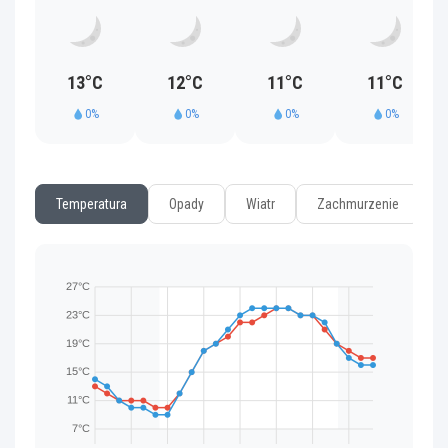
13°C
12°C
11°C
11°C
0%
0%
0%
0%
Temperatura
Opady
Wiatr
Zachmurzenie