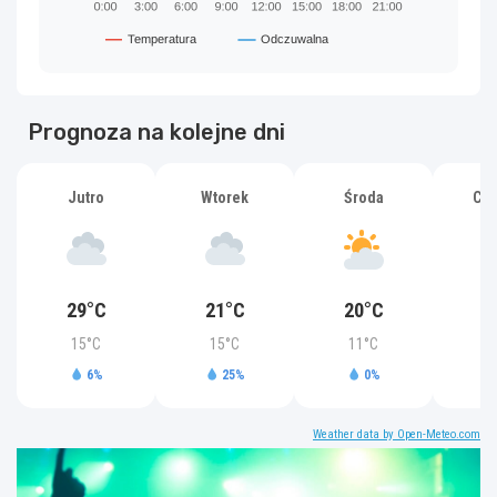
Prognoza na kolejne dni
Jutro
Wtorek
Środa
Czw
29°C
21°C
20°C
2
15°C
15°C
11°C
1
6%
25%
0%
Weather data by Open-Meteo.com