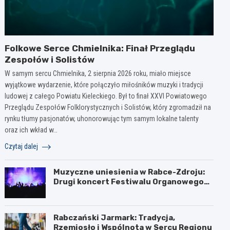
Folkowe Serce Chmielnika: Finał Przeglądu
Zespołów i Solistów
W samym sercu Chmielnika, 2 sierpnia 2026 roku, miało miejsce
wyjątkowe wydarzenie, które połączyło miłośników muzyki i tradycji
ludowej z całego Powiatu Kieleckiego. Był to finał XXVI Powiatowego
Przeglądu Zespołów Folklorystycznych i Solistów, który zgromadził na
rynku tłumy pasjonatów, uhonorowując tym samym lokalne talenty
oraz ich wkład w…
Czytaj dalej
Muzyczne uniesienia w Rabce-Zdroju:
Drugi koncert Festiwalu Organowego
za nami
Rabczański Jarmark: Tradycja,
Rzemiosło i Wspólnota w Sercu Regionu