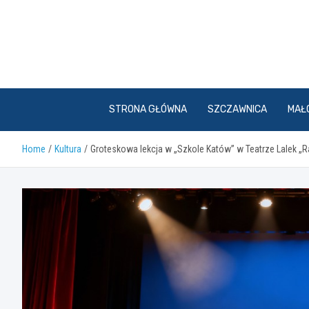
Skip
to
content
STRONA GŁÓWNA
SZCZAWNICA
MAŁ
Home
Kultura
Groteskowa lekcja w „Szkole Katów” w Teatrze Lalek „