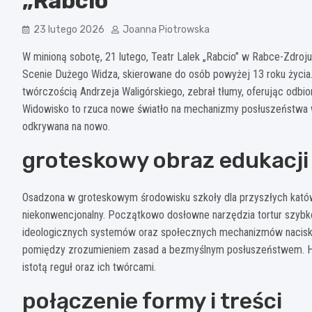
„Rabcio
23 lutego 2026
Joanna Piotrowska
W minioną sobotę, 21 lutego, Teatr Lalek „Rabcio” w Rabce-Zdro
Scenie Dużego Widza, skierowane do osób powyżej 13 roku życia.
twórczością Andrzeja Waligórskiego, zebrał tłumy, oferując odbi
Widowisko to rzuca nowe światło na mechanizmy posłuszeństwa w 
odkrywana na nowo.
groteskowy obraz edukacji
Osadzona w groteskowym środowisku szkoły dla przyszłych kató
niekonwencjonalny. Początkowo dosłowne narzędzia tortur szybko
ideologicznych systemów oraz społecznych mechanizmów nacisku. D
pomiędzy zrozumieniem zasad a bezmyślnym posłuszeństwem. Hu
istotą reguł oraz ich twórcami.
połączenie formy i treści