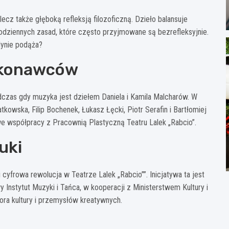
lecz także głęboką refleksją filozoficzną. Dzieło balansuje
dziennych zasad, które często przyjmowane są bezrefleksyjnie.
edynie podąża?
ykonawców
dczas gdy muzyka jest dziełem Daniela i Kamila Malcharów. W
atkowska, Filip Bochenek, Łukasz Łęcki, Piotr Serafin i Bartłomiej
e współpracy z Pracownią Plastyczną Teatru Lalek „Rabcio”.
uki
cyfrowa rewolucja w Teatrze Lalek „Rabcio””. Inicjatywa ta jest
stytut Muzyki i Tańca, w kooperacji z Ministerstwem Kultury i
ra kultury i przemysłów kreatywnych.