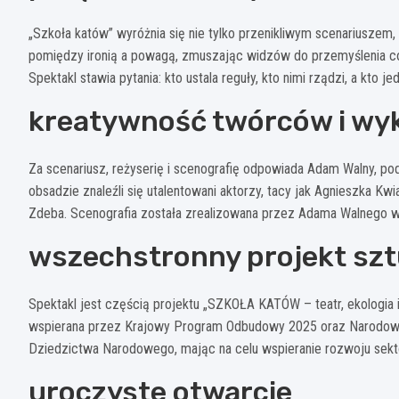
„Szkoła katów” wyróżnia się nie tylko przenikliwym scenariuszem, 
pomiędzy ironią a powagą, zmuszając widzów do przemyślenia co
Spektakl stawia pytania: kto ustala reguły, kto nimi rządzi, a kto j
kreatywność twórców i w
Za scenariusz, reżyserię i scenografię odpowiada Adam Walny, po
obsadzie znaleźli się utalentowani aktorzy, tacy jak Agnieszka Kwi
Zdeba. Scenografia została zrealizowana przez Adama Walnego w
wszechstronny projekt szt
Spektakl jest częścią projektu „SZKOŁA KATÓW – teatr, ekologia i 
wspierana przez Krajowy Program Odbudowy 2025 oraz Narodowy In
Dziedzictwa Narodowego, mając na celu wspieranie rozwoju sekto
uroczyste otwarcie