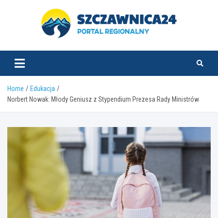
Skip
to
content
szczawnica24.pl
Home
Edukacja
Norbert Nowak: Młody Geniusz z Stypendium Prezesa Rady Ministrów