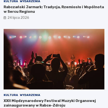
u
j
KULTURA
WYDARZENIA
s
w
Rabczański Jarmark: Tradycja, Rzemiosło i Wspólnota
t
S
w Sercu Regionu
a
z
24 lipca 2026
j
l
e
a
s
c
i
h
ę
t
r
o
z
w
e
e
c
j
z
y
w
i
s
t
o
ś
KULTURA
WYDARZENIA
c
XXII Międzynarodowy Festiwal Muzyki Organowej
i
zainaugurowany w Rabce-Zdroju
ą