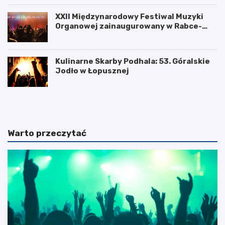
XXII Międzynarodowy Festiwal Muzyki
Organowej zainaugurowany w Rabce-
Zdroju
Kulinarne Skarby Podhala: 53. Góralskie
Jodło w Łopusznej
N
U
o
k
w
o
o
ń
t
c
Warto przeczytać
a
z
r
e
s
n
k
i
i
e
B
b
u
u
d
d
ż
o
e
w