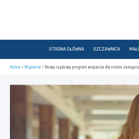
Skip
to
content
STRONA GŁÓWNA
SZCZAWNICA
MAŁ
Home
Wsparcie
Nowy rządowy program wsparcia dla rodzin zastępc