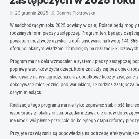
zastępczych w 2025 roku
23 grudnia 2025
Joanna Piotrowska
W nadchodzącym roku 2025 powiaty w całej Polsce będą mogły
rodzinnych form pieczy zastępczej. Program ten, będący częścią
powiatom możliwość uzyskania dofinansowania na kwotę
141 855 
oferując lokalnym władzom 12 miesięcy na realizację kluczowych 
Program ma na celu wzmocnienie systemu pieczy zastępczej pop
poprawę warunków życia dzieci, które znalazły się bez opieki rodz
skierowane na wynagrodzenia oraz dodatkowe koszty związane z
dokonywane miesięcznie, pod warunkiem, że rodzina zastępcza pe
danym miesiącu.
Realizacja tego programu ma nie tylko zapewnić stabilność finans
współpracy z lokalnymi samorządami. Zawarcie umów dotyczącyc
ma umożliwić płynne przejście do kolejnego etapu reformy pieczy
Przyjęte rozwiązania są odpowiedzią na potrzebę efektywniejsze