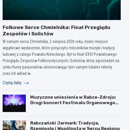
Folkowe Serce Chmielnika: Finał Przeglądu
Zespołów i Solistów
W samym sercu Chmielnika, 2 sierpnia 2026 roku, miało miejsce
wyjątkowe wydarzenie, które połączyło miłośników muzyki i tradycji
ludowej z całego Powiatu Kieleckiego. Był to finał XXVI Powiatowego
Przeglądu Zespołów Folklorystycznych i Solistów, który zgromadził na
rynku tłumy pasjonatów, uhonorowując tym samym lokalne talenty
oraz ich wkład w…
Czytaj dalej
Muzyczne uniesienia w Rabce-Zdroju:
Drugi koncert Festiwalu Organowego
za nami
Rabczański Jarmark: Tradycja,
Rzemiosło i Wspólnota w Sercu Regionu