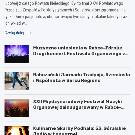
ludowej z całego Powiatu Kieleckiego. Był to finał XXVI Powiatowego
Przeglądu Zespołów Folklorystycznych i Solistów, który zgromadził na
rynku tłumy pasjonatów, uhonorowując tym samym lokalne talenty oraz
ich wkład w…
Czytaj dalej
Muzyczne uniesienia w Rabce-Zdroju:
Drugi koncert Festiwalu Organowego za
nami
Rabczański Jarmark: Tradycja, Rzemiosło
i Wspólnota w Sercu Regionu
XXII Międzynarodowy Festiwal Muzyki
Organowej zainaugurowany w Rabce-
Zdroju
Kulinarne Skarby Podhala: 53. Góralskie
Jodło w Łopusznej