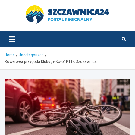
Skip
to
content
szczawnica24.pl
Home
Uncategorized
Rowerowa przygoda Klubu „wKoło” PTTK Szczawnica