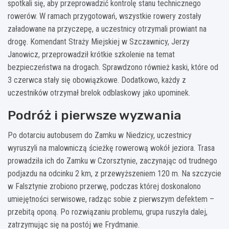
spotkali się, aby przeprowadzić kontrolę stanu technicznego
rowerów. W ramach przygotowań, wszystkie rowery zostały
załadowane na przyczepę, a uczestnicy otrzymali prowiant na
drogę. Komendant Straży Miejskiej w Szczawnicy, Jerzy
Janowicz, przeprowadził krótkie szkolenie na temat
bezpieczeństwa na drogach. Sprawdzono również kaski, które od
3 czerwca stały się obowiązkowe. Dodatkowo, każdy z
uczestników otrzymał brelok odblaskowy jako upominek.
Podróż i pierwsze wyzwania
Po dotarciu autobusem do Zamku w Niedzicy, uczestnicy
wyruszyli na malowniczą ścieżkę rowerową wokół jeziora. Trasa
prowadziła ich do Zamku w Czorsztynie, zaczynając od trudnego
podjazdu na odcinku 2 km, z przewyższeniem 120 m. Na szczycie
w Falsztynie zrobiono przerwę, podczas której doskonalono
umiejętności serwisowe, radząc sobie z pierwszym defektem –
przebitą oponą. Po rozwiązaniu problemu, grupa ruszyła dalej,
zatrzymując się na postój we Frydmanie.