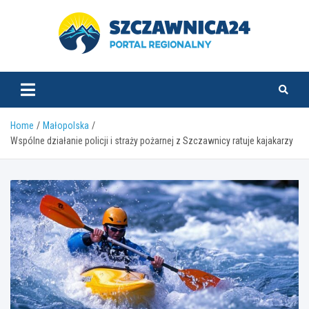
Skip
to
content
szczawnica24.pl
Home
Małopolska
Wspólne działanie policji i straży pożarnej z Szczawnicy ratuje kajakarzy