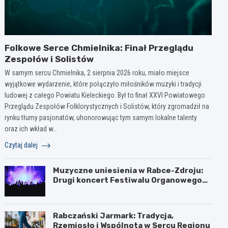
Folkowe Serce Chmielnika: Finał Przeglądu
Zespołów i Solistów
W samym sercu Chmielnika, 2 sierpnia 2026 roku, miało miejsce
wyjątkowe wydarzenie, które połączyło miłośników muzyki i tradycji
ludowej z całego Powiatu Kieleckiego. Był to finał XXVI Powiatowego
Przeglądu Zespołów Folklorystycznych i Solistów, który zgromadził na
rynku tłumy pasjonatów, uhonorowując tym samym lokalne talenty
oraz ich wkład w…
Czytaj dalej
Muzyczne uniesienia w Rabce-Zdroju:
Drugi koncert Festiwalu Organowego
za nami
Rabczański Jarmark: Tradycja,
Rzemiosło i Wspólnota w Sercu Regionu