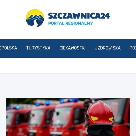
szczawnica24.pl
OPOLSKA
TURYSTYKA
CIEKAWOSTKI
UZDROWISKA
PO