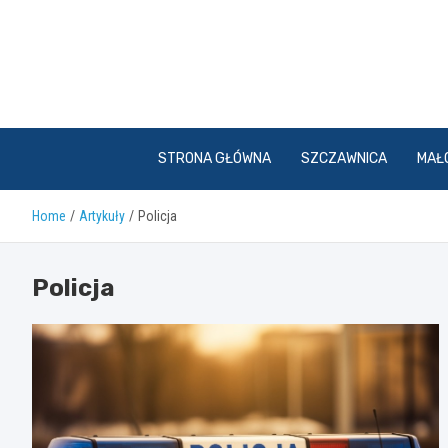
Skip
to
content
STRONA GŁÓWNA
SZCZAWNICA
MAŁ
Home
Artykuły
Policja
Policja