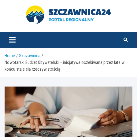
Skip
to
content
szczawnica24.pl
Home
Szczawnica
Nowotarski Budżet Obywatelski – inicjatywa oczekiwana przez lata w
końcu staje się rzeczywistością