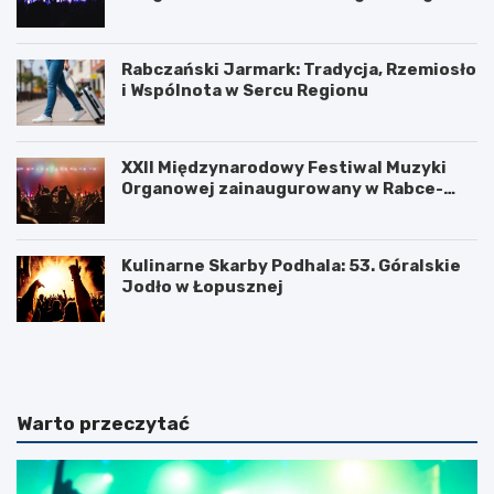
nami
Rabczański Jarmark: Tradycja, Rzemiosło
i Wspólnota w Sercu Regionu
XXII Międzynarodowy Festiwal Muzyki
Organowej zainaugurowany w Rabce-
Zdroju
Kulinarne Skarby Podhala: 53. Góralskie
Jodło w Łopusznej
N
U
o
k
w
o
o
ń
t
c
Warto przeczytać
a
z
r
e
s
n
k
i