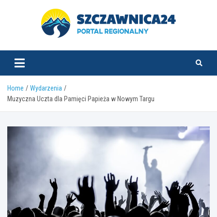
Skip
to
content
szczawnica24.pl
Home
Wydarzenia
Muzyczna Uczta dla Pamięci Papieża w Nowym Targu