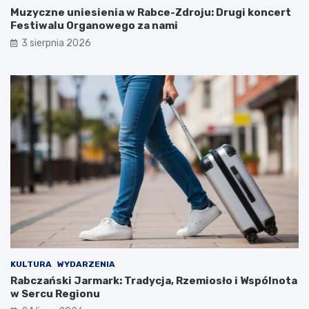
k
p
Muzyczne uniesienia w Rabce-Zdroju: Drugi koncert
i
r
Festiwalu Organowego za nami
w
z
a
y
3 sierpnia 2026
n
S
a
z
p
k
r
o
z
l
e
e
z
P
l
o
a
d
t
s
a
t
w
a
k
w
o
o
ń
w
c
e
u
j
KULTURA
WYDARZENIA
s
w
Rabczański Jarmark: Tradycja, Rzemiosło i Wspólnota
t
S
w Sercu Regionu
a
z