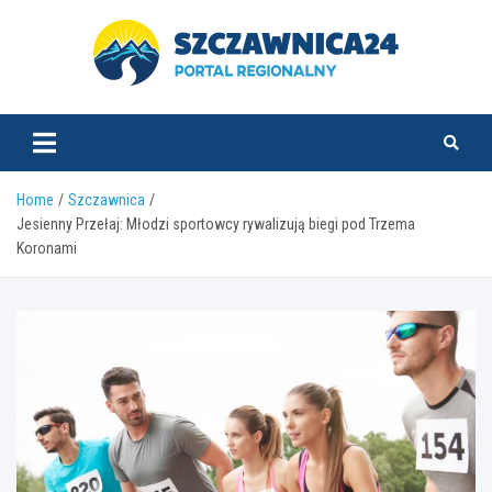
Skip
to
content
szczawnica24.pl
Home
Szczawnica
Jesienny Przełaj: Młodzi sportowcy rywalizują biegi pod Trzema
Koronami