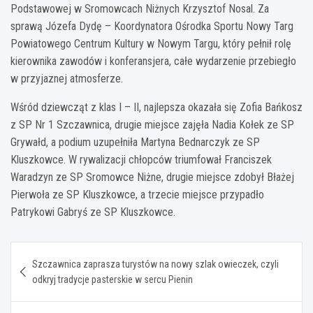
Podstawowej w Sromowcach Niżnych Krzysztof Nosal. Za
sprawą Józefa Dydę – Koordynatora Ośrodka Sportu Nowy Targ
Powiatowego Centrum Kultury w Nowym Targu, który pełnił rolę
kierownika zawodów i konferansjera, całe wydarzenie przebiegło
w przyjaznej atmosferze.
Wśród dziewcząt z klas I – II, najlepsza okazała się Zofia Bańkosz
z SP Nr 1 Szczawnica, drugie miejsce zajęła Nadia Kołek ze SP
Grywałd, a podium uzupełniła Martyna Bednarczyk ze SP
Kluszkowce. W rywalizacji chłopców triumfował Franciszek
Waradzyn ze SP Sromowce Niżne, drugie miejsce zdobył Błażej
Pierwoła ze SP Kluszkowce, a trzecie miejsce przypadło
Patrykowi Gabryś ze SP Kluszkowce.
Nawigacja
Szczawnica zaprasza turystów na nowy szlak owieczek, czyli
wpisu
odkryj tradycje pasterskie w sercu Pienin