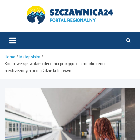
Skip
to
content
szczawnica24.pl
Home
Małopolska
Kontrowersje wokół zderzenia pociągu z samochodem na
niestrzeżonym przejeździe kolejowym