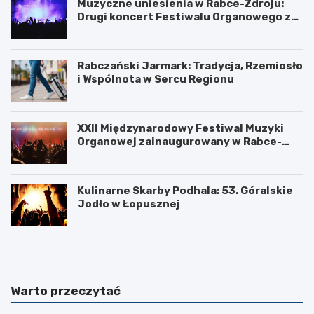
Muzyczne uniesienia w Rabce-Zdroju:
Drugi koncert Festiwalu Organowego za
nami
Rabczański Jarmark: Tradycja, Rzemiosło
i Wspólnota w Sercu Regionu
XXII Międzynarodowy Festiwal Muzyki
Organowej zainaugurowany w Rabce-
Zdroju
Kulinarne Skarby Podhala: 53. Góralskie
Jodło w Łopusznej
N
U
o
k
w
o
o
ń
t
c
Warto przeczytać
a
z
r
e