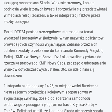
kierującą wspomnianą Skodą. W czasie rozmowy, kobieta
podniosła wiele istotnych kwestii i sprzeciwiła się przedstawionej
w mediach relacji zdarzeń, a także interpretacji faktów przez
służby policyjne.
Portal DTS24 posiada szczegółowe informacje na temat
wydarzeń i postępów w śledztwie, w tym nazwiska policjantów
prowadzących czynności wyjaśniające. Zebrane przez nich
ustalenia zostały przekazane do komisariatu Komendy Miejskiej
Policji (KMP) w Nowym Sączu. Dziś skierowaliśmy pytania do
rzecznika prasowego KMP Nowy Sącz, prosząc o udostępnienie
wyników dotychczasowych ustaleń. Oto, co udało nam się
dowiedzieć:
1 listopada około godziny 14:25, w miejscowości Barcice na
niestrzeżonym przejeździe kolejowym zaopatrzonym w
sygnalizację świetlną, doszło do zderzenia samochodu
osobowego z pociągiem jadącym na trasie Krynica-Zdrój –
Tarnów. Policjanci ustalili, że kierująca Skodą nie przestrzegała