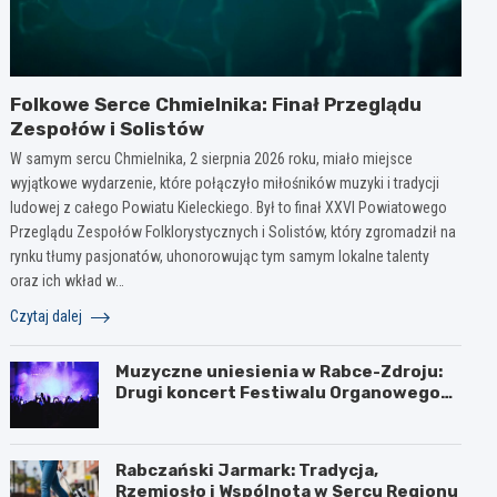
Folkowe Serce Chmielnika: Finał Przeglądu
Zespołów i Solistów
W samym sercu Chmielnika, 2 sierpnia 2026 roku, miało miejsce
wyjątkowe wydarzenie, które połączyło miłośników muzyki i tradycji
ludowej z całego Powiatu Kieleckiego. Był to finał XXVI Powiatowego
Przeglądu Zespołów Folklorystycznych i Solistów, który zgromadził na
rynku tłumy pasjonatów, uhonorowując tym samym lokalne talenty
oraz ich wkład w…
Czytaj dalej
Muzyczne uniesienia w Rabce-Zdroju:
Drugi koncert Festiwalu Organowego
za nami
Rabczański Jarmark: Tradycja,
Rzemiosło i Wspólnota w Sercu Regionu