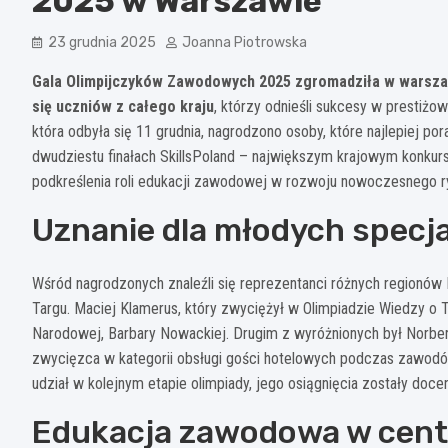
2025 w Warszawie
23 grudnia 2025
Joanna Piotrowska
Gala Olimpijczyków Zawodowych 2025 zgromadziła w warszaw
się uczniów z całego kraju
, którzy odnieśli sukcesy w prestiż
która odbyła się 11 grudnia, nagrodzono osoby, które najlepiej p
dwudziestu finałach SkillsPoland – największym krajowym konkur
podkreślenia roli edukacji zawodowej w rozwoju nowoczesnego ry
Uznanie dla młodych specj
Wśród nagrodzonych znaleźli się reprezentanci różnych regionó
Targu. Maciej Klamerus, który zwyciężył w Olimpiadzie Wiedzy o T
Narodowej, Barbary Nowackiej. Drugim z wyróżnionych był Norbert
zwycięzca w kategorii obsługi gości hotelowych podczas zawodów
udział w kolejnym etapie olimpiady, jego osiągnięcia zostały doce
Edukacja zawodowa w cen