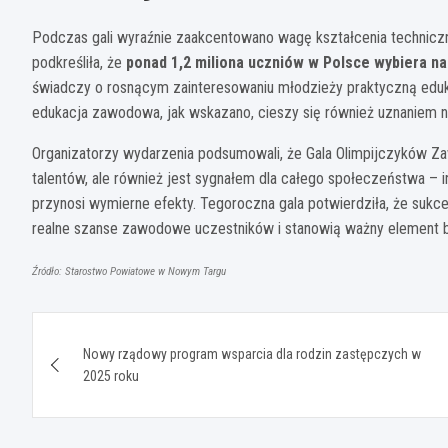
Podczas gali wyraźnie zaakcentowano wagę kształcenia technicz
podkreśliła, że
ponad 1,2 miliona uczniów w Polsce wybiera na
świadczy o rosnącym zainteresowaniu młodzieży praktyczną eduk
edukacja zawodowa, jak wskazano, cieszy się również uznaniem na
Organizatorzy wydarzenia podsumowali, że Gala Olimpijczyków Z
talentów, ale również jest sygnałem dla całego społeczeństwa –
przynosi wymierne efekty. Tegoroczna gala potwierdziła, że sukc
realne szanse zawodowe uczestników i stanowią ważny element 
Źródło: Starostwo Powiatowe w Nowym Targu
Nawigacja
Nowy rządowy program wsparcia dla rodzin zastępczych w
wpisu
2025 roku