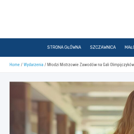
Skip
to
content
STRONA GŁÓWNA
SZCZAWNICA
MAŁ
Home
Wydarzenia
Młodzi Mistrzowie Zawodów na Gali Olimpijczykó