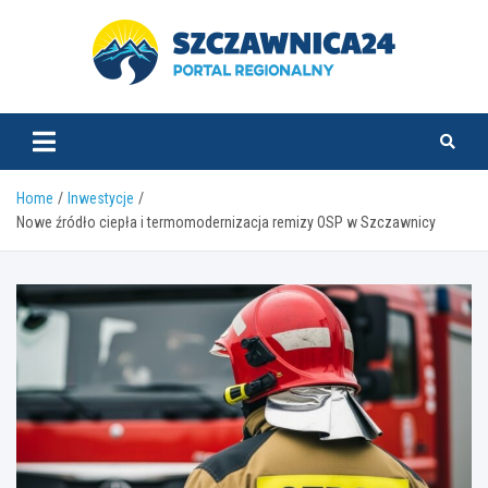
Skip
to
content
szczawnica24.pl
Home
Inwestycje
Nowe źródło ciepła i termomodernizacja remizy OSP w Szczawnicy