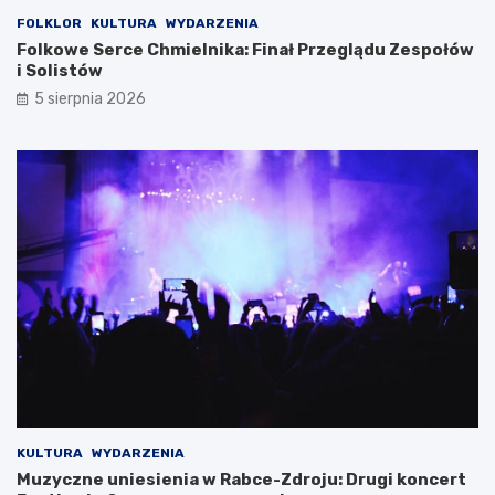
t
n
FOLKLOR
KULTURA
WYDARZENIA
e
s
Folkowe Serce Chmielnika: Finał Przeglądu Zespołów
l
o
i Solistów
s
w
5 sierpnia 2026
k
a
i
n
–
e
i
j
n
h
i
a
c
l
j
i
a
s
t
p
y
o
w
r
a
t
o
o
c
w
z
e
e
j
KULTURA
WYDARZENIA
k
p
Muzyczne uniesienia w Rabce-Zdroju: Drugi koncert
i
r