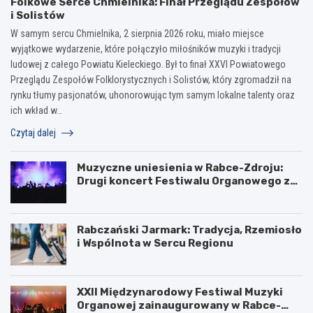
Folkowe Serce Chmielnika: Finał Przeglądu Zespołów
i Solistów
W samym sercu Chmielnika, 2 sierpnia 2026 roku, miało miejsce
wyjątkowe wydarzenie, które połączyło miłośników muzyki i tradycji
ludowej z całego Powiatu Kieleckiego. Był to finał XXVI Powiatowego
Przeglądu Zespołów Folklorystycznych i Solistów, który zgromadził na
rynku tłumy pasjonatów, uhonorowując tym samym lokalne talenty oraz
ich wkład w…
Czytaj dalej
Muzyczne uniesienia w Rabce-Zdroju:
Drugi koncert Festiwalu Organowego za
nami
Rabczański Jarmark: Tradycja, Rzemiosło
i Wspólnota w Sercu Regionu
XXII Międzynarodowy Festiwal Muzyki
Organowej zainaugurowany w Rabce-