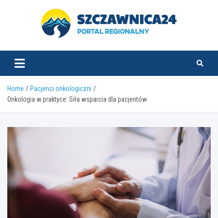
Skip
to
content
szczawnica24.pl
Home
Pacjenci onkologiczni
Onkologia w praktyce: Siła wsparcia dla pacjentów