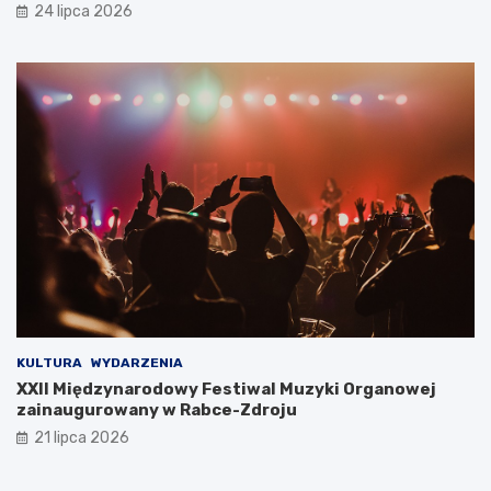
24 lipca 2026
j
l
e
a
s
c
i
h
ę
t
r
o
z
w
e
e
c
j
z
y
w
i
s
t
o
ś
KULTURA
WYDARZENIA
c
XXII Międzynarodowy Festiwal Muzyki Organowej
i
zainaugurowany w Rabce-Zdroju
ą
21 lipca 2026