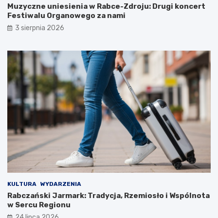
Muzyczne uniesienia w Rabce-Zdroju: Drugi koncert
i
r
Festiwalu Organowego za nami
w
z
a
y
3 sierpnia 2026
n
S
a
z
p
k
r
o
z
l
e
e
z
P
l
o
a
d
t
s
a
t
w
a
k
w
o
o
ń
w
c
e
u
j
KULTURA
WYDARZENIA
s
w
Rabczański Jarmark: Tradycja, Rzemiosło i Wspólnota
t
S
w Sercu Regionu
a
z
24 lipca 2026