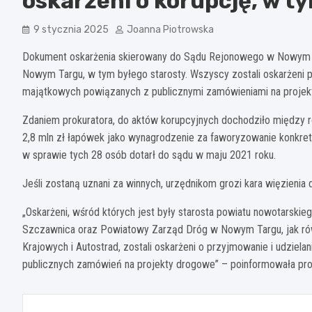
oskarżeni o korupcję, w t
9 stycznia 2025
Joanna Piotrowska
Dokument oskarżenia skierowany do Sądu Rejonowego w Nowym 
Nowym Targu, w tym byłego starosty. Wszyscy zostali oskarżeni p
majątkowych powiązanych z publicznymi zamówieniami na projek
Zdaniem prokuratora, do aktów korupcyjnych dochodziło między ro
2,8 mln zł łapówek jako wynagrodzenie za faworyzowanie konkr
w sprawie tych 28 osób dotarł do sądu w maju 2021 roku.
Jeśli zostaną uznani za winnych, urzędnikom grozi kara więzienia d
„Oskarżeni, wśród których jest były starosta powiatu nowotarskie
Szczawnica oraz Powiatowy Zarząd Dróg w Nowym Targu, jak rów
Krajowych i Autostrad, zostali oskarżeni o przyjmowanie i udziel
publicznych zamówień na projekty drogowe” – poinformowała pro
Nawigacja