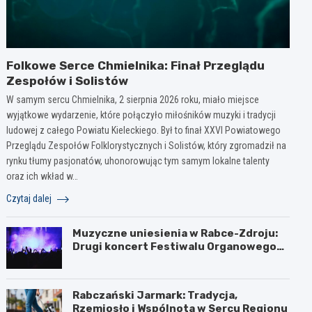
Folkowe Serce Chmielnika: Finał Przeglądu
Zespołów i Solistów
W samym sercu Chmielnika, 2 sierpnia 2026 roku, miało miejsce
wyjątkowe wydarzenie, które połączyło miłośników muzyki i tradycji
ludowej z całego Powiatu Kieleckiego. Był to finał XXVI Powiatowego
Przeglądu Zespołów Folklorystycznych i Solistów, który zgromadził na
rynku tłumy pasjonatów, uhonorowując tym samym lokalne talenty
oraz ich wkład w…
Czytaj dalej
Muzyczne uniesienia w Rabce-Zdroju:
Drugi koncert Festiwalu Organowego
za nami
Rabczański Jarmark: Tradycja,
Rzemiosło i Wspólnota w Sercu Regionu