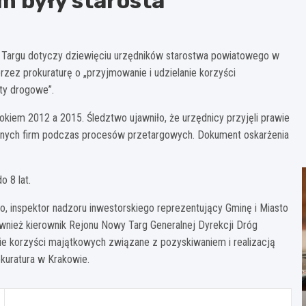
ym były starosta
Targu dotyczy dziewięciu urzędników starostwa powiatowego w
rzez prokuraturę o „przyjmowanie i udzielanie korzyści
ty drogowe”.
kiem 2012 a 2015. Śledztwo ujawniło, że urzędnicy przyjęli prawie
etnych firm podczas procesów przetargowych. Dokument oskarżenia
o 8 lat.
go, inspektor nadzoru inwestorskiego reprezentujący Gminę i Miasto
nież kierownik Rejonu Nowy Targ Generalnej Dyrekcji Dróg
anie korzyści majątkowych związane z pozyskiwaniem i realizacją
kuratura w Krakowie.