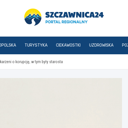
szczawnica24.pl
OPOLSKA
TURYSTYKA
CIEKAWOSTKI
UZDROWISKA
PO
rżeni o korupcję, w tym były starosta