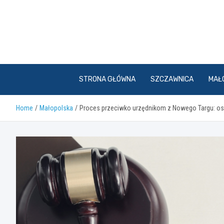
Skip
to
content
STRONA GŁÓWNA
SZCZAWNICA
MAŁ
Home
Małopolska
Proces przeciwko urzędnikom z Nowego Targu: oska