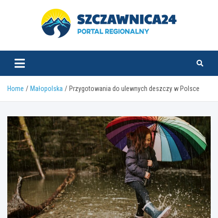
Skip
to
content
szczawnica24.pl
Home
Małopolska
Przygotowania do ulewnych deszczy w Polsce