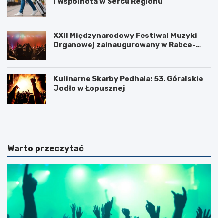
i Wspólnota w Sercu Regionu
XXII Międzynarodowy Festiwal Muzyki
Organowej zainaugurowany w Rabce-
Zdroju
Kulinarne Skarby Podhala: 53. Góralskie
Jodło w Łopusznej
N
U
o
k
w
o
o
ń
t
c
Warto przeczytać
a
z
r
e
s
n
k
i
i
e
B
b
u
u
d
d