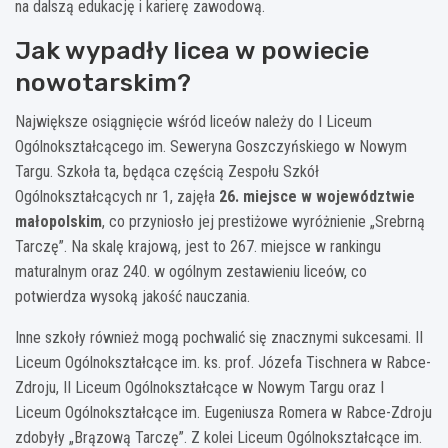
na dalszą edukację i karierę zawodową.
Jak wypadły licea w powiecie
nowotarskim?
Największe osiągnięcie wśród liceów należy do I Liceum
Ogólnokształcącego im. Seweryna Goszczyńskiego w Nowym
Targu. Szkoła ta, będąca częścią Zespołu Szkół
Ogólnokształcących nr 1, zajęła
26. miejsce w województwie
małopolskim
, co przyniosło jej prestiżowe wyróżnienie „Srebrną
Tarczę”. Na skalę krajową, jest to 267. miejsce w rankingu
maturalnym oraz 240. w ogólnym zestawieniu liceów, co
potwierdza wysoką jakość nauczania.
Inne szkoły również mogą pochwalić się znacznymi sukcesami. II
Liceum Ogólnokształcące im. ks. prof. Józefa Tischnera w Rabce-
Zdroju, II Liceum Ogólnokształcące w Nowym Targu oraz I
Liceum Ogólnokształcące im. Eugeniusza Romera w Rabce-Zdroju
zdobyły „Brązową Tarczę”. Z kolei Liceum Ogólnokształcące im.