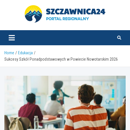
Skip
to
content
szczawnica24.pl
Home
Edukacja
Sukcesy Szkół Ponadpodstawowych w Powiecie Nowotarskim 2026