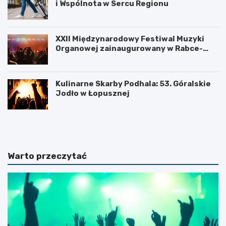
i Wspólnota w Sercu Regionu
XXII Międzynarodowy Festiwal Muzyki
Organowej zainaugurowany w Rabce-
Zdroju
Kulinarne Skarby Podhala: 53. Góralskie
Jodło w Łopusznej
N
U
o
k
w
o
o
ń
t
c
Warto przeczytać
a
z
r
e
s
n
k
i
i
e
B
b
u
u
d
d