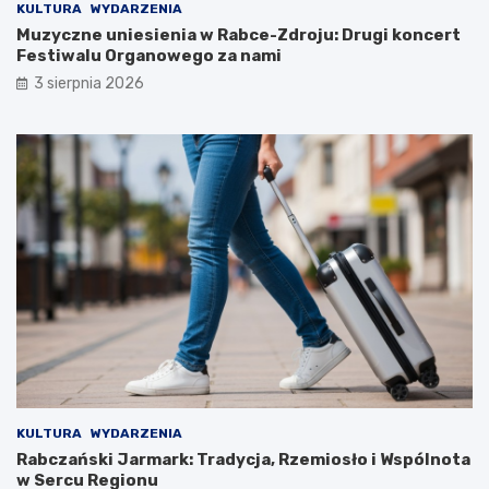
KULTURA
WYDARZENIA
k
p
Muzyczne uniesienia w Rabce-Zdroju: Drugi koncert
i
r
Festiwalu Organowego za nami
w
z
a
y
3 sierpnia 2026
n
S
a
z
p
k
r
o
z
l
e
e
z
P
l
o
a
d
t
s
a
t
w
a
k
w
o
o
ń
w
c
e
u
j
KULTURA
WYDARZENIA
s
w
Rabczański Jarmark: Tradycja, Rzemiosło i Wspólnota
t
S
w Sercu Regionu