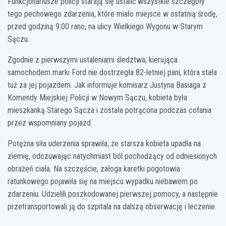
Funkcjonariusze policji starają się ustalić wszystkie szczegóły
tego pechowego zdarzenia, które miało miejsce w ostatnią środę,
przed godziną 9:00 rano, na ulicy Wielkiego Wygonu w Starym
Sączu.
Zgodnie z pierwszymi ustaleniami śledztwa, kierująca
samochodem marki Ford nie dostrzegła 82-letniej pani, która stała
tuż za jej pojazdem. Jak informuje komisarz Justyna Basiaga z
Komendy Miejskiej Policji w Nowym Sączu, kobieta była
mieszkanką Starego Sącza i została potrącona podczas cofania
przez wspomniany pojazd.
Potężna siła uderzenia sprawiła, że starsza kobieta upadła na
ziemię, odczuwając natychmiast ból pochodzący od odniesionych
obrażeń ciała. Na szczęście, załoga karetki pogotowia
ratunkowego pojawiła się na miejscu wypadku niebawem po
zdarzeniu. Udzielili poszkodowanej pierwszej pomocy, a następnie
przetransportowali ją do szpitala na dalszą obserwację i leczenie.