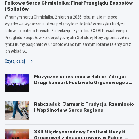
Folkowe Serce Chmielnika: Finał Przeglądu Zespołów
i Solistów
W samym sercu Chmielnika, 2 sierpnia 2026 roku, miało miejsce
wyjątkowe wydarzenie, które połączyło miłośników muzyki i tradycji
ludowej z całego Powiatu Kieleckiego. Był to finał XXVI Powiatowego
Przeglądu Zespołów Folklorystycznych i Solistów, który zgromadził na
rynku tłumy pasjonatów, uhonorowując tym samym lokalne talenty oraz
ich wkład w…
Czytaj dalej
Muzyczne uniesienia w Rabce-Zdroju:
Drugi koncert Festiwalu Organowego za
nami
Rabczański Jarmark: Tradycja, Rzemiosło
i Wspólnota w Sercu Regionu
XXII Międzynarodowy Festiwal Muzyki
Organowej zainaugurowany w Rabce-