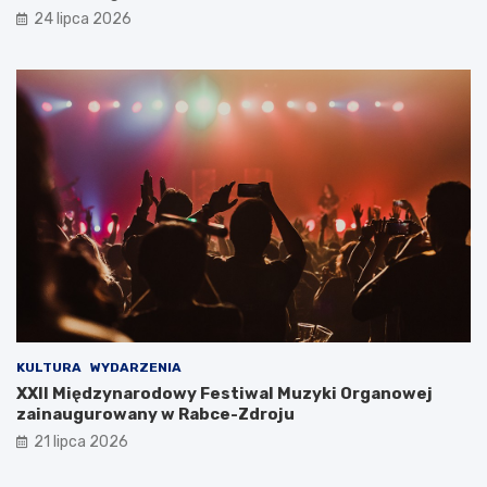
a
z
24 lipca 2026
j
l
e
a
s
c
i
h
ę
t
r
o
z
w
e
e
c
j
z
y
w
i
s
t
o
ś
KULTURA
WYDARZENIA
c
XXII Międzynarodowy Festiwal Muzyki Organowej
i
zainaugurowany w Rabce-Zdroju
ą
21 lipca 2026