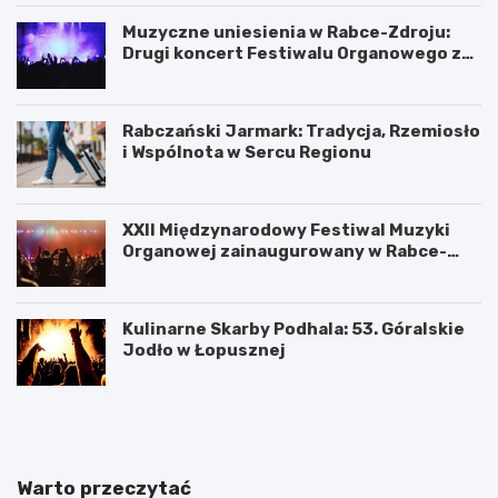
Muzyczne uniesienia w Rabce-Zdroju:
Drugi koncert Festiwalu Organowego za
nami
Rabczański Jarmark: Tradycja, Rzemiosło
i Wspólnota w Sercu Regionu
XXII Międzynarodowy Festiwal Muzyki
Organowej zainaugurowany w Rabce-
Zdroju
Kulinarne Skarby Podhala: 53. Góralskie
Jodło w Łopusznej
N
U
o
k
w
o
o
ń
t
c
Warto przeczytać
a
z