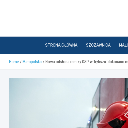
Skip
to
content
STRONA GŁÓWNA
SZCZAWNICA
MAŁ
Home
Małopolska
Nowa odsłona remizy OSP w Trybszu: dokonano mod