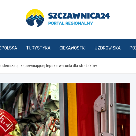
szczawnica24.pl
OPOLSKA
TURYSTYKA
CIEKAWOSTKI
UZDROWISKA
PO
ernizacji zapewniającej lepsze warunki dla strażaków