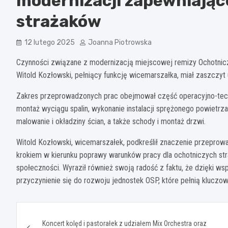
modernizacji zapewniające
strażaków
12 lutego 2025
Joanna Piotrowska
Czynności związane z modernizacją miejscowej remizy Ochotnicz
Witold Kozłowski, pełniący funkcję wicemarszałka, miał zaszczyt
Zakres przeprowadzonych prac obejmował część operacyjno-techn
montaż wyciągu spalin, wykonanie instalacji sprężonego powietrza
malowanie i okładziny ścian, a także schody i montaż drzwi.
Witold Kozłowski, wicemarszałek, podkreślił znaczenie przeprowa
krokiem w kierunku poprawy warunków pracy dla ochotniczych st
społeczności. Wyraził również swoją radość z faktu, że dzięki 
przyczynienie się do rozwoju jednostek OSP, które pełnią kluczo
Nawigacja
Koncert kolęd i pastorałek z udziałem Mix Orchestra oraz