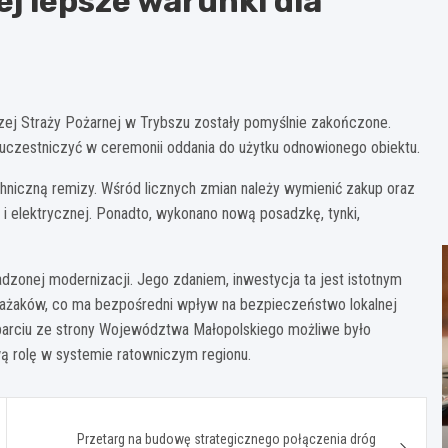
j lepsze warunki dla
ej Straży Pożarnej w Trybszu zostały pomyślnie zakończone.
 uczestniczyć w ceremonii oddania do użytku odnowionego obiektu.
iczną remizy. Wśród licznych zmian należy wymienić zakup oraz
 i elektrycznej. Ponadto, wykonano nową posadzkę, tynki,
dzonej modernizacji. Jego zdaniem, inwestycja ta jest istotnym
rażaków, co ma bezpośredni wpływ na bezpieczeństwo lokalnej
wsparciu ze strony Województwa Małopolskiego możliwe było
wą rolę w systemie ratowniczym regionu.
Przetarg na budowę strategicznego połączenia dróg