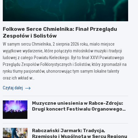
Folkowe Serce Chmielnika: Finał Przeglądu
Zespołów i Solistów
W samym sercu Chmielnika, 2 sierpnia 2026 roku, miało miejsce
wyjątkowe wydarzenie, które połączyło miłośników muzyki i tradycji
ludowej z całego Powiatu Kieleckiego. Był to finał XXVI Powiatowego
Przeglądu Zespołów Folklorystycznych i Solistów, który zgromadził na
rynku tłumy pasjonatów, uhonorowując tym samym lokalne talenty
oraz ich wkład w…
Czytaj dalej
Muzyczne uniesienia w Rabce-Zdroju:
Drugi koncert Festiwalu Organowego
za nami
Rabczański Jarmark: Tradycja,
Rzemiosło i Wspólnota w Sercu Regionu