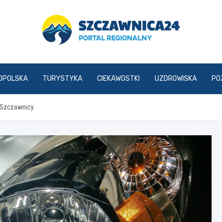
szczawnica24.pl
OPOLSKA
TURYSTYKA
CIEKAWOSTKI
UZDROWISKA
PO
 Szczawnicy