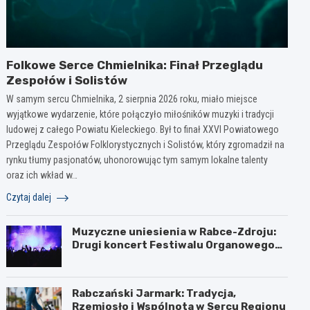
Folkowe Serce Chmielnika: Finał Przeglądu
Zespołów i Solistów
W samym sercu Chmielnika, 2 sierpnia 2026 roku, miało miejsce
wyjątkowe wydarzenie, które połączyło miłośników muzyki i tradycji
ludowej z całego Powiatu Kieleckiego. Był to finał XXVI Powiatowego
Przeglądu Zespołów Folklorystycznych i Solistów, który zgromadził na
rynku tłumy pasjonatów, uhonorowując tym samym lokalne talenty
oraz ich wkład w…
Czytaj dalej
Muzyczne uniesienia w Rabce-Zdroju:
Drugi koncert Festiwalu Organowego
za nami
Rabczański Jarmark: Tradycja,
Rzemiosło i Wspólnota w Sercu Regionu