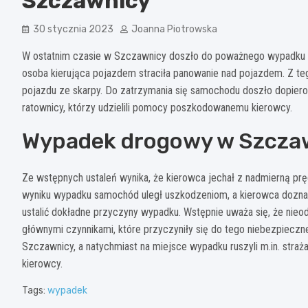
Szczawnicy
30 stycznia 2023
Joanna Piotrowska
W ostatnim czasie w Szczawnicy doszło do poważnego wypadku d
osoba kierująca pojazdem straciła panowanie nad pojazdem. Z te
pojazdu ze skarpy. Do zatrzymania się samochodu doszło dopiero
ratownicy, którzy udzielili pomocy poszkodowanemu kierowcy.
Wypadek drogowy w Szcza
Ze wstępnych ustaleń wynika, że kierowca jechał z nadmierną prę
wyniku wypadku samochód uległ uszkodzeniom, a kierowca doznał 
ustalić dokładne przyczyny wypadku. Wstępnie uważa się, że nieo
głównymi czynnikami, które przyczyniły się do tego niebezpieczn
Szczawnicy, a natychmiast na miejsce wypadku ruszyli m.in. str
kierowcy.
Tags:
wypadek