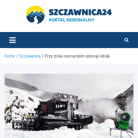
Skip
to
content
szczawnica24.pl
Home
Szczawnica
Przy stoku narciarskim spłonął ratrak