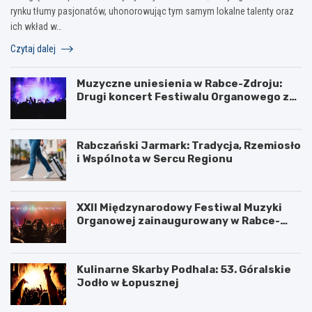
rynku tłumy pasjonatów, uhonorowując tym samym lokalne talenty oraz
ich wkład w…
Czytaj dalej
Muzyczne uniesienia w Rabce-Zdroju:
Drugi koncert Festiwalu Organowego za
nami
Rabczański Jarmark: Tradycja, Rzemiosło
i Wspólnota w Sercu Regionu
XXII Międzynarodowy Festiwal Muzyki
Organowej zainaugurowany w Rabce-
Zdroju
Kulinarne Skarby Podhala: 53. Góralskie
Jodło w Łopusznej
N
U