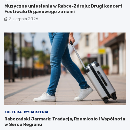
k
p
Muzyczne uniesienia w Rabce-Zdroju: Drugi koncert
i
r
Festiwalu Organowego za nami
w
z
a
y
3 sierpnia 2026
n
S
a
z
p
k
r
o
z
l
e
e
z
P
l
o
a
d
t
s
a
t
w
a
k
w
o
o
ń
w
c
e
u
j
KULTURA
WYDARZENIA
s
w
Rabczański Jarmark: Tradycja, Rzemiosło i Wspólnota
t
S
w Sercu Regionu
a
z