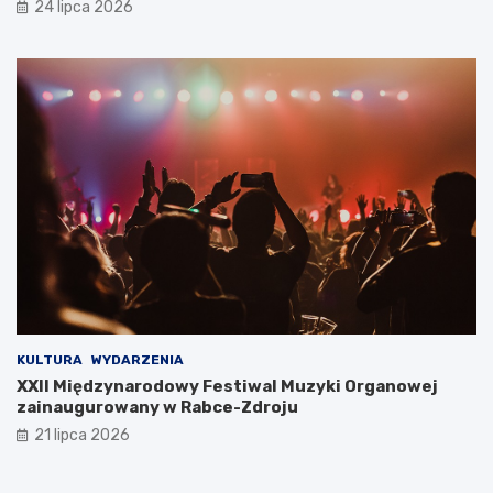
24 lipca 2026
j
l
e
a
s
c
i
h
ę
t
r
o
z
w
e
e
c
j
z
y
w
i
s
t
o
ś
KULTURA
WYDARZENIA
c
XXII Międzynarodowy Festiwal Muzyki Organowej
i
zainaugurowany w Rabce-Zdroju
ą
21 lipca 2026