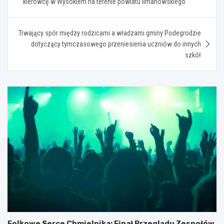
kierowcę w Wysokiem na terenie powiatu limanowskiego
Trwający spór między rodzicami a władzami gminy Podegrodzie
dotyczący tymczasowego przeniesienia uczniów do innych
szkół
Folkowe Serce Chmielnika: Finał Przeglądu Zespołów