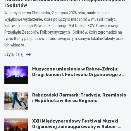
i Solistów
W samym sercu Chmielnika, 2 sierpnia 2026 roku, miało miejsce
wyjątkowe wydarzenie, które połączyło miłośników muzyki i tradycji
ludowej z całego Powiatu Kieleckiego. Był to finał XXVI Powiatowego
Przeglądu Zespołów Folklorystycznych i Solistów, który zgromadził na
rynku tłumy pasjonatów, uhonorowując tym samym lokalne talenty oraz
ich wkład w…
Czytaj dalej
Muzyczne uniesienia w Rabce-Zdroju:
Drugi koncert Festiwalu Organowego za
nami
Rabczański Jarmark: Tradycja, Rzemiosło
i Wspólnota w Sercu Regionu
XXII Międzynarodowy Festiwal Muzyki
Organowej zainaugurowany w Rabce-