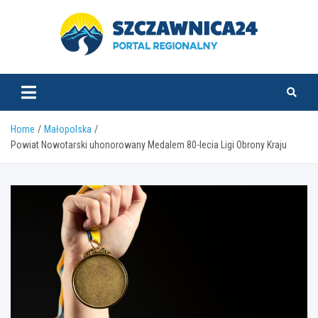
Skip
to
content
szczawnica24.pl
Home
Małopolska
Powiat Nowotarski uhonorowany Medalem 80-lecia Ligi Obrony Kraju