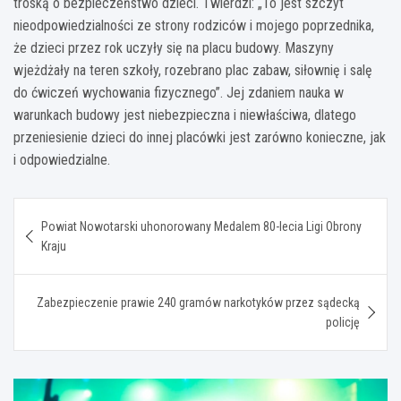
troską o bezpieczeństwo dzieci. Twierdzi: „To jest szczyt
nieodpowiedzialności ze strony rodziców i mojego poprzednika,
że dzieci przez rok uczyły się na placu budowy. Maszyny
wjeżdżały na teren szkoły, rozebrano plac zabaw, siłownię i salę
do ćwiczeń wychowania fizycznego”. Jej zdaniem nauka w
warunkach budowy jest niebezpieczna i niewłaściwa, dlatego
przeniesienie dzieci do innej placówki jest zarówno konieczne, jak
i odpowiedzialne.
Nawigacja
Powiat Nowotarski uhonorowany Medalem 80-lecia Ligi Obrony
wpisu
Kraju
Zabezpieczenie prawie 240 gramów narkotyków przez sądecką
policję