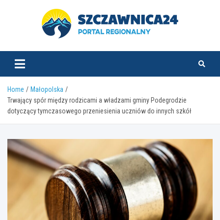
Skip
to
content
szczawnica24.pl
Home
Małopolska
Trwający spór między rodzicami a władzami gminy Podegrodzie
dotyczący tymczasowego przeniesienia uczniów do innych szkół