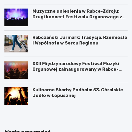
Muzyczne uniesienia w Rabce-Zdroju:
Drugi koncert Festiwalu Organowego za
nami
Rabczański Jarmark: Tradycja, Rzemiosło
i Wspólnota w Sercu Regionu
XXII Międzynarodowy Festiwal Muzyki
Organowej zainaugurowany w Rabce-
Zdroju
Kulinarne Skarby Podhala: 53. Góralskie
Jodło w Łopusznej
N
U
o
k
w
o
o
ń
t
c
Warto przeczytać
a
z