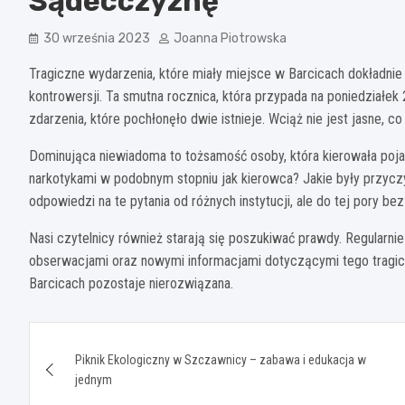
Sądecczyznę
30 września 2023
Joanna Piotrowska
Tragiczne wydarzenia, które miały miejsce w Barcicach dokładnie 
kontrowersji. Ta smutna rocznica, która przypada na poniedziałek
zdarzenia, które pochłonęło dwie istnieje. Wciąż nie jest jasne, c
Dominująca niewiadoma to tożsamość osoby, która kierowała poja
narkotykami w podobnym stopniu jak kierowca? Jakie były przyczy
odpowiedzi na te pytania od różnych instytucji, ale do tej pory bez
Nasi czytelnicy również starają się poszukiwać prawdy. Regularni
obserwacjami oraz nowymi informacjami dotyczącymi tego tragi
Barcicach pozostaje nierozwiązana.
Nawigacja
Piknik Ekologiczny w Szczawnicy – zabawa i edukacja w
wpisu
jednym