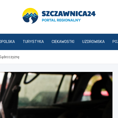
szczawnica24.pl
OPOLSKA
TURYSTYKA
CIEKAWOSTKI
UZDROWISKA
PO
 Sądecczyznę