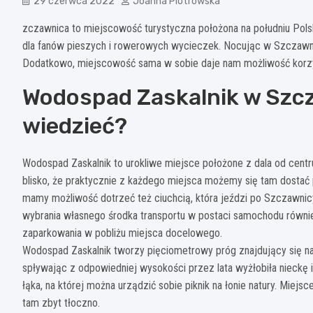
29 czerwca 2022
Joanna Piotrowska
zczawnica to miejscowość turystyczna położona na południu Pol
dla fanów pieszych i rowerowych wycieczek. Nocując w Szczawnic
Dodatkowo, miejscowość sama w sobie daje nam możliwość korzysta
Wodospad Zaskalnik w Szcz
wiedzieć?
Wodospad Zaskalnik to urokliwe miejsce położone z dala od centru
blisko, że praktycznie z każdego miejsca możemy się tam dostać 
mamy możliwość dotrzeć też ciuchcią, która jeździ po Szczawnicy
wybrania własnego środka transportu w postaci samochodu równi
zaparkowania w pobliżu miejsca docelowego.
Wodospad Zaskalnik tworzy pięciometrowy próg znajdujący się na 
spływając z odpowiedniej wysokości przez lata wyżłobiła nieckę 
łąka, na której można urządzić sobie piknik na łonie natury. Miejsc
tam zbyt tłoczno.