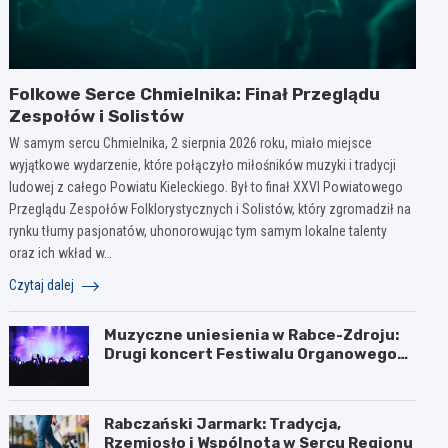
Folkowe Serce Chmielnika: Finał Przeglądu
Zespołów i Solistów
W samym sercu Chmielnika, 2 sierpnia 2026 roku, miało miejsce
wyjątkowe wydarzenie, które połączyło miłośników muzyki i tradycji
ludowej z całego Powiatu Kieleckiego. Był to finał XXVI Powiatowego
Przeglądu Zespołów Folklorystycznych i Solistów, który zgromadził na
rynku tłumy pasjonatów, uhonorowując tym samym lokalne talenty
oraz ich wkład w…
Czytaj dalej
Muzyczne uniesienia w Rabce-Zdroju:
Drugi koncert Festiwalu Organowego
za nami
Rabczański Jarmark: Tradycja,
Rzemiosło i Wspólnota w Sercu Regionu