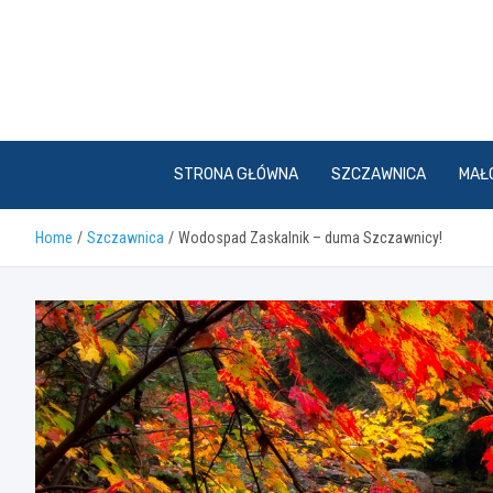
Skip
to
content
STRONA GŁÓWNA
SZCZAWNICA
MAŁ
Home
Szczawnica
Wodospad Zaskalnik – duma Szczawnicy!