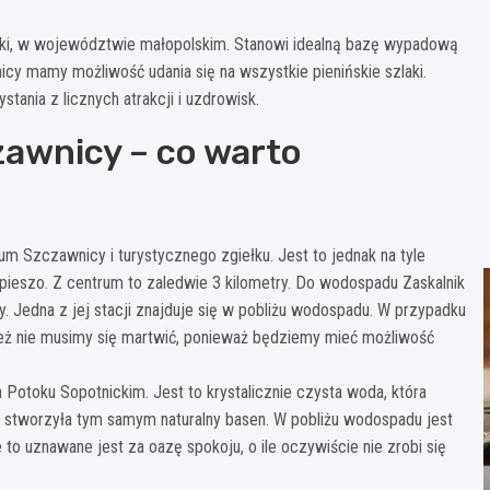
ski, w województwie małopolskim. Stanowi idealną bazę wypadową
y mamy możliwość udania się na wszystkie pienińskie szlaki.
nia z licznych atrakcji i uzdrowisk.
awnicy – co warto
m Szczawnicy i turystycznego zgiełku. Jest to jednak na tyle
pieszo. Z centrum to zaledwie 3 kilometry. Do wodospadu Zaskalnik
. Jedna z jej stacji znajduje się w pobliżu wodospadu. W przypadku
eż nie musimy się martwić, ponieważ będziemy mieć możliwość
Potoku Sopotnickim. Jest to krystalicznie czysta woda, która
i stworzyła tym samym naturalny basen. W pobliżu wodospadu jest
e to uznawane jest za oazę spokoju, o ile oczywiście nie zrobi się