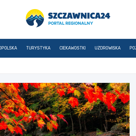
szczawnica24.pl
OPOLSKA
TURYSTYKA
CIEKAWOSTKI
UZDROWISKA
PO