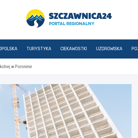
szczawnica24.pl
OPOLSKA
TURYSTYKA
CIEKAWOSTKI
UZDROWISKA
PO
olnej w Poroninie