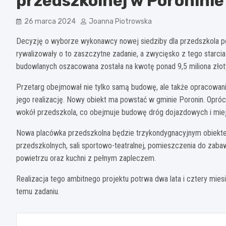
przedszkolnej w Poroninie
26 marca 2024
Joanna Piotrowska
Decyzję o wyborze wykonawcy nowej siedziby dla przedszkola po
rywalizowały o to zaszczytne zadanie, a zwycięsko z tego starc
budowlanych oszacowana została na kwotę ponad 9,5 miliona złot
Przetarg obejmował nie tylko samą budowę, ale także opracowan
jego realizację. Nowy obiekt ma powstać w gminie Poronin. Oprócz
wokół przedszkola, co obejmuje budowę dróg dojazdowych i mie
Nowa placówka przedszkolna będzie trzykondygnacyjnym obiektem
przedszkolnych, sali sportowo-teatralnej, pomieszczenia do zaba
powietrzu oraz kuchni z pełnym zapleczem.
Realizacja tego ambitnego projektu potrwa dwa lata i cztery mies
temu zadaniu.
Nawigacja