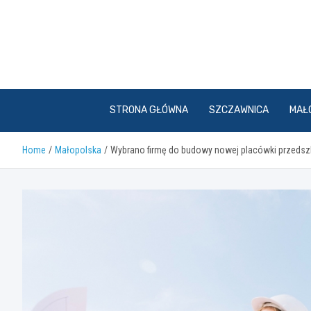
Skip
to
content
STRONA GŁÓWNA
SZCZAWNICA
MAŁ
Home
Małopolska
Wybrano firmę do budowy nowej placówki przedszk