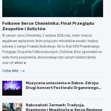
Folkowe Serce Chmielnika: Finał Przeglądu
Zespołów i Solistów
W samym sercu Chmielnika, 2 sierpnia 2026 roku, miało miejsce
wyjątkowe wydarzenie, które połączyło miłośników muzyki i tradycji
ludowej z całego Powiatu Kieleckiego. Był to finał XXVI Powiatowego
Przeglądu Zespołów Folklorystycznych i Solistów, który zgromadził na
rynku tłumy pasjonatów, uhonorowując tym samym lokalne talenty
oraz ich wkład w…
Czytaj dalej
Muzyczne uniesienia w Rabce-Zdroju:
Drugi koncert Festiwalu Organowego
za nami
Rabczański Jarmark: Tradycja,
Rzemiosło i Wspólnota w Sercu Regionu